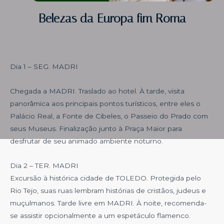
Belezas da Europa fim Roma
Dia 1 – SEG. MADRI
Chegada a MADRI. Traslado ao hotel. À tarde, visita
panorâmica aos principais pontos turísticos, entre eles o
Palácio Real, a Fonte de Cibeles, o Passeio do Prado com
seus Museus. Finalização junto à Praça Maior para
desfrutar de seu animado ambiente noturno.
Dia 2 – TER. MADRI
Excursão à histórica cidade de TOLEDO. Protegida pelo
Rio Tejo, suas ruas lembram histórias de cristãos, judeus e
muçulmanos. Tarde livre em MADRI. À noite, recomenda-
se assistir opcionalmente a um espetáculo flamenco.