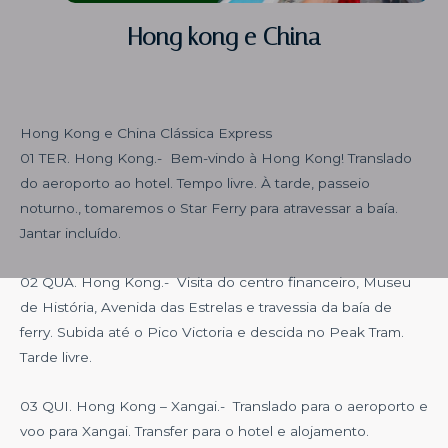
Hong kong e China
Hong Kong e China Clássica Express
01 TER. Hong Kong.- Bem-vindo à Hong Kong! Translado
do aeroporto ao hotel. Tempo livre. À tarde, passeio
noturno., tomaremos o Star Ferry para atravessar a baía.
Jantar incluído.
02 QUA. Hong Kong.- Visita do centro financeiro, Museu
de História, Avenida das Estrelas e travessia da baía de
ferry. Subida até o Pico Victoria e descida no Peak Tram.
Tarde livre.
03 QUI. Hong Kong – Xangai.- Translado para o aeroporto e
voo para Xangai. Transfer para o hotel e alojamento.