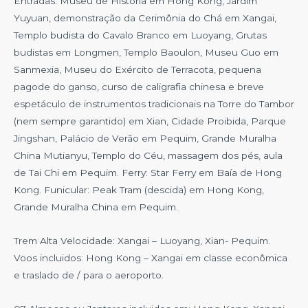
Entradas: Museu de História em Hong Kong, Jardim
Yuyuan, demonstração da Cerimônia do Chá em Xangai,
Templo budista do Cavalo Branco em Luoyang, Grutas
budistas em Longmen, Templo Baoulon, Museu Guo em
Sanmexia, Museu do Exército de Terracota, pequena
pagode do ganso, curso de caligrafia chinesa e breve
espetáculo de instrumentos tradicionais na Torre do Tambor
(nem sempre garantido) em Xian, Cidade Proibida, Parque
Jingshan, Palácio de Verão em Pequim, Grande Muralha
China Mutianyu, Templo do Céu, massagem dos pés, aula
de Tai Chi em Pequim. Ferry: Star Ferry em Baía de Hong
Kong. Funicular: Peak Tram (descida) em Hong Kong,
Grande Muralha China em Pequim.
Trem Alta Velocidade: Xangai – Luoyang, Xian- Pequim.
Voos incluidos: Hong Kong – Xangai em classe econômica
e traslado de / para o aeroporto.